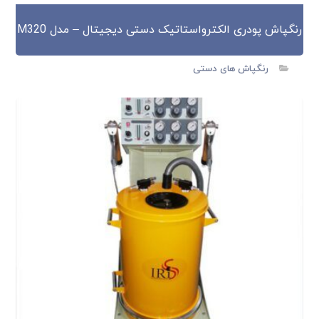
رنگپاش پودری الکترواستاتیک دستی دیجیتال – مدل M320
رنگپاش های دستی