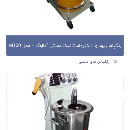
رنگپاش پودری الکترواستاتیک دستی آنالوگ – مدل M100
رنگپاش های دستی