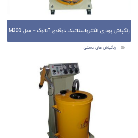
رنگپاش پودری الکترواستاتیک دوقلوی آنالوگ – مدل M300
رنگپاش های دستی