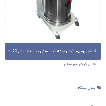
رنگپاش پودری الکترواستاتیک دستی دیجیتال مدل m120
رنگپاش های دستی
بدون دیدگاه